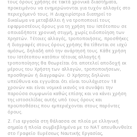
τους όρους χρήσης σε τακτά χρονικά διαστήματα,
προκειμένου να ενημερώνονται για τυχόν αλλαγές στο
περιεχόμενό τους. Η Διαχειρίστρια διατηρεί το
δικαίωμα να μεταβάλλει ή να τροποποιεί τους
εφαρμοστέους όρους για τη χρήση του Ιστότοπου σε
οποιαδήποτε χρονική στιγμή, χωρίς ειδοποίηση των
Χρηστών. Τέτοιες αλλαγές, τροποποιήσεις, προσθήκες
ή διαγραφές στους όρους χρήσης θα τίθενται σε ισχύ
αμέσως, δηλαδή από την ανάρτησή τους. Κάθε χρήση
του Ιστότοπου κατόπιν τέτοιας αλλαγής ή
τροποποίησης θα θεωρείται ότι αποτελεί αποδοχή εκ
μέρους του Χρήστη των αλλαγών, τροποποιήσεων,
προσθηκών ή διαγραφών. O Χρήστης δηλώνει
υπεύθυνα και εγγυάται ότι είναι τουλάχιστον 18
χρονών και είναι νομικά ικανός να συνάψει την
παρούσα συμφωνία καθώς επίσης και να κάνει χρήση
της ιστοσελίδας αυτής υπό τους όρους και
προϋποθέσεις που εμπεριέχονται στους παρόντες
όρους.
Ζ. Για εργασία στη θάλασσα σε πλοία με ελληνική
σημαία ή πλοία συμβεβλημένα με το ΝΑΤ απευθυνθείτε
στο Γραφείο Ευρέσεως Ναυτικής Εργασίας,