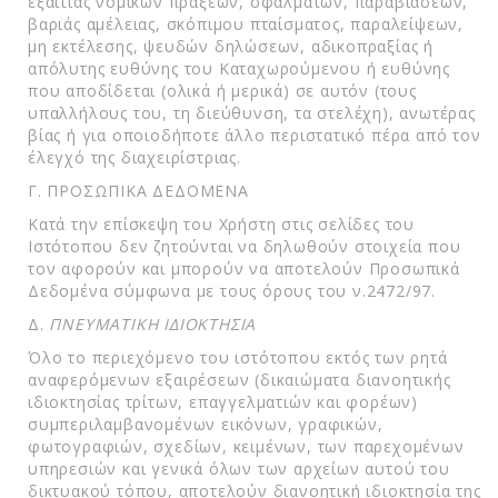
εξαιτίας νομικών πράξεων, σφαλμάτων, παραβιάσεων,
βαριάς αμέλειας, σκόπιμου πταίσματος, παραλείψεων,
μη εκτέλεσης, ψευδών δηλώσεων, αδικοπραξίας ή
απόλυτης ευθύνης του Καταχωρούμενου ή ευθύνης
που αποδίδεται (ολικά ή μερικά) σε αυτόν (τους
υπαλλήλους του, τη διεύθυνση, τα στελέχη), ανωτέρας
βίας ή για οποιοδήποτε άλλο περιστατικό πέρα από τον
έλεγχό της διαχειρίστριας.
Γ. ΠΡΟΣΩΠΙΚΑ ΔΕΔΟΜΕΝΑ
Κατά την επίσκεψη του Χρήστη στις σελίδες του
Ιστότοπου δεν ζητούνται να δηλωθούν στοιχεία που
τον αφορούν και μπορούν να αποτελούν Προσωπικά
Δεδομένα σύμφωνα με τους όρους του ν.2472/97.
Δ.
ΠΝΕΥΜΑΤΙΚΗ ΙΔΙΟΚΤΗΣΙΑ
Όλο το περιεχόμενο του ιστότοπου εκτός των ρητά
αναφερόμενων εξαιρέσεων (δικαιώματα διανοητικής
ιδιοκτησίας τρίτων, επαγγελματιών και φορέων)
συμπεριλαμβανομένων εικόνων, γραφικών,
φωτογραφιών, σχεδίων, κειμένων, των παρεχομένων
υπηρεσιών και γενικά όλων των αρχείων αυτού του
δικτυακού τόπου, αποτελούν διανοητική ιδιοκτησία της