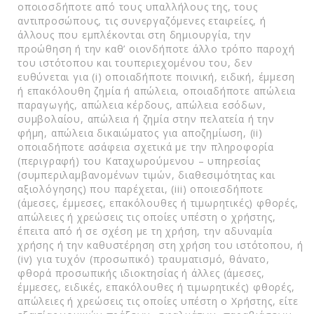
οποιοσδήποτε από τους υπαλλήλους της, τους
αντιπροσώπους, τις συνεργαζόμενες εταιρείες, ή
άλλους που εμπλέκονται στη δημιουργία, την
προώθηση ή την καθ’ οιονδήποτε άλλο τρόπο παροχή
του ιστότοπου και τουπεριεχομένου του, δεν
ευθύνεται για (i) οποιαδήποτε ποινική, ειδική, έμμεση
ή επακόλουθη ζημία ή απώλεια, οποιαδήποτε απώλεια
παραγωγής, απώλεια κέρδους, απώλεια εσόδων,
συμβολαίου, απώλεια ή ζημία στην πελατεία ή την
φήμη, απώλεια δικαιώματος για αποζημίωση, (ii)
οποιαδήποτε ασάφεια σχετικά με την πληροφορία
(περιγραφή) του Καταχωρούμενου – υπηρεσίας
(συμπεριλαμβανομένων τιμών, διαθεσιμότητας και
αξιολόγησης) που παρέχεται, (iii) οποιεσδήποτε
(άμεσες, έμμεσες, επακόλουθες ή τιμωρητικές) φθορές,
απώλειες ή χρεώσεις τις οποίες υπέστη ο χρήστης,
έπειτα από ή σε σχέση με τη χρήση, την αδυναμία
χρήσης ή την καθυστέρηση στη χρήση του ιστότοπου, ή
(iv) για τυχόν (προσωπικό) τραυματισμό, θάνατο,
φθορά προσωπικής ιδιοκτησίας ή άλλες (άμεσες,
έμμεσες, ειδικές, επακόλουθες ή τιμωρητικές) φθορές,
απώλειες ή χρεώσεις τις οποίες υπέστη ο Χρήστης, είτε