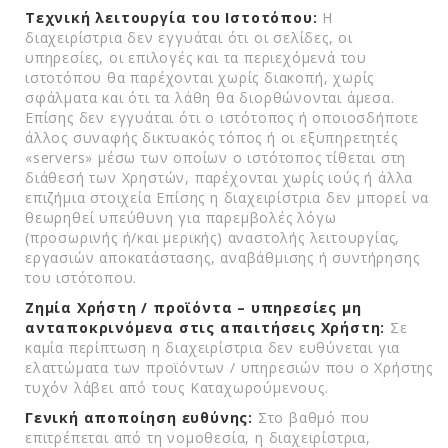
Τεχνική λειτουργία του Ιστοτόπου:
Η
διαχειρίστρια δεν εγγυάται ότι οι σελίδες, οι
υπηρεσίες, οι επιλογές και τα περιεχόμενά του
ιστοτόπου θα παρέχονται χωρίς διακοπή, χωρίς
σφάλματα και ότι τα λάθη θα διορθώνονται άμεσα.
Επίσης δεν εγγυάται ότι ο ιστότοπος ή οποιοσδήποτε
άλλος συναφής δικτυακός τόπος ή οι εξυπηρετητές
«servers» μέσω των οποίων ο ιστότοπος τίθεται στη
διάθεσή των Χρηστών, παρέχονται χωρίς ιούς ή άλλα
επιζήμια στοιχεία Επίσης η διαχειρίστρια δεν μπορεί να
θεωρηθεί υπεύθυνη για παρεμβολές λόγω
(προσωρινής ή/και μερικής) αναστολής λειτουργίας,
εργασιών αποκατάστασης, αναβάθμισης ή συντήρησης
του ιστότοπου.
Ζημία Χρήστη / προϊόντα – υπηρεσίες μη
ανταποκρινόμενα στις απαιτήσεις Χρήστη:
Σε
καμία περίπτωση η διαχειρίστρια δεν ευθύνεται για
ελαττώματα των προϊόντων / υπηρεσιών που ο Χρήστης
τυχόν λάβει από τους Καταχωρούμενους.
Γενική αποποίηση ευθύνης:
Στο βαθμό που
επιτρέπεται από τη νομοθεσία, η διαχειρίστρια,